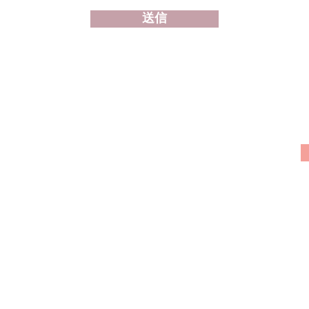
送信
株式会社ア・ミューズ
025-282-7012